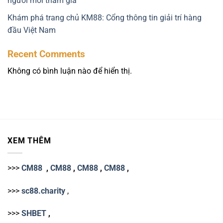
người mới tham gia
Khám phá trang chủ KM88: Cổng thông tin giải trí hàng
đầu Việt Nam
Recent Comments
Không có bình luận nào để hiển thị.
XEM THÊM
>>>
CM88
,
CM88
,
CM88
,
CM88
,
>>>
sc88.charity
,
>>>
SHBET
,