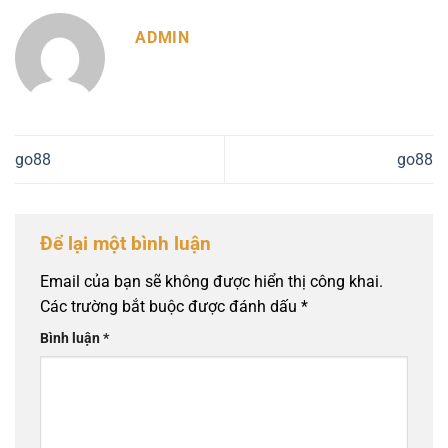
ADMIN
go88
go88
Để lại một bình luận
Email của bạn sẽ không được hiển thị công khai.
Các trường bắt buộc được đánh dấu
*
Bình luận
*