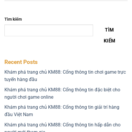
Tìm kiếm
TÌM
KIẾM
Recent Posts
Khám phá trang chủ KM88: Cổng thông tin chơi game trực
tuyến hàng đầu
Khám phá trang chủ KM88: Cổng thông tin đặc biệt cho
người chơi game online
Khám phá trang chủ KM88: Cổng thông tin giải trí hàng
đầu Việt Nam
Khám phá trang chủ KM88: Cổng thông tin hấp dẫn cho