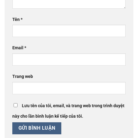
Tên
*
Email
*
Trang web
Lưu tên của tôi, email, và trang web trong trình duyệt
này cho lần bình luận kế tiếp của tôi.