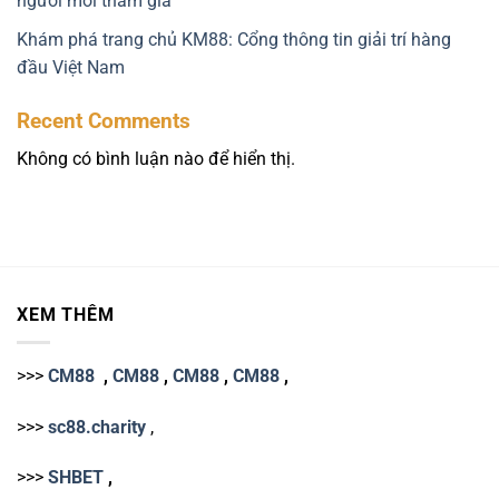
người mới tham gia
Khám phá trang chủ KM88: Cổng thông tin giải trí hàng
đầu Việt Nam
Recent Comments
Không có bình luận nào để hiển thị.
XEM THÊM
>>>
CM88
,
CM88
,
CM88
,
CM88
,
>>>
sc88.charity
,
>>>
SHBET
,