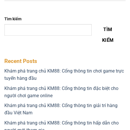
Tìm kiếm
TÌM
KIẾM
Recent Posts
Khám phá trang chủ KM88: Cổng thông tin chơi game trực
tuyến hàng đầu
Khám phá trang chủ KM88: Cổng thông tin đặc biệt cho
người chơi game online
Khám phá trang chủ KM88: Cổng thông tin giải trí hàng
đầu Việt Nam
Khám phá trang chủ KM88: Cổng thông tin hấp dẫn cho