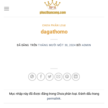
Chuyển
đến
nội
dung
CHƯA PHÂN LOẠI
dagathomo
ĐÃ ĐĂNG TRÊN
THÁNG MƯỜI MỘT 30, 2024
BỞI
ADMIN
Mục nhập này đã được đăng trong Chưa phân loại. Đánh dấu trang
permalink
.