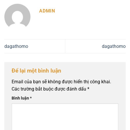
ADMIN
dagathomo
dagathomo
Để lại một bình luận
Email của bạn sẽ không được hiển thị công khai.
Các trường bắt buộc được đánh dấu
*
Bình luận
*