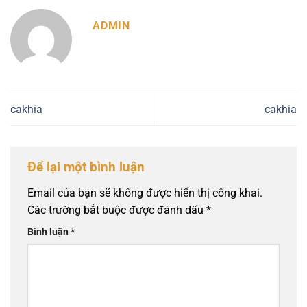
ADMIN
cakhia
cakhia
Để lại một bình luận
Email của bạn sẽ không được hiển thị công khai.
Các trường bắt buộc được đánh dấu
*
Bình luận
*