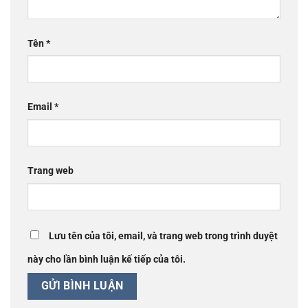
Tên
*
Email
*
Trang web
Lưu tên của tôi, email, và trang web trong trình duyệt
này cho lần bình luận kế tiếp của tôi.