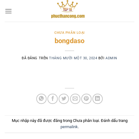
Chuyển
đến
nội
dung
CHƯA PHÂN LOẠI
bongdaso
ĐÃ ĐĂNG TRÊN
THÁNG MƯỜI MỘT 30, 2024
BỞI
ADMIN
Mục nhập này đã được đăng trong Chưa phân loại. Đánh dấu trang
permalink
.