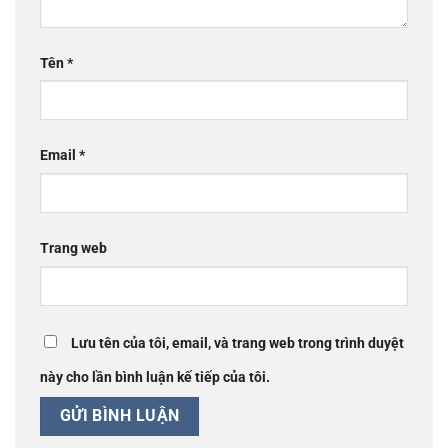
Tên
*
Email
*
Trang web
Lưu tên của tôi, email, và trang web trong trình duyệt
này cho lần bình luận kế tiếp của tôi.