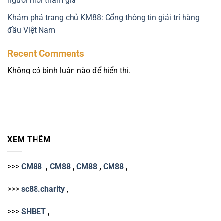
người mới tham gia
Khám phá trang chủ KM88: Cổng thông tin giải trí hàng
đầu Việt Nam
Recent Comments
Không có bình luận nào để hiển thị.
XEM THÊM
>>>
CM88
,
CM88
,
CM88
,
CM88
,
>>>
sc88.charity
,
>>>
SHBET
,