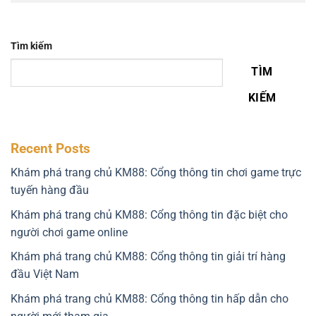
Tìm kiếm
TÌM
KIẾM
Recent Posts
Khám phá trang chủ KM88: Cổng thông tin chơi game trực
tuyến hàng đầu
Khám phá trang chủ KM88: Cổng thông tin đặc biệt cho
người chơi game online
Khám phá trang chủ KM88: Cổng thông tin giải trí hàng
đầu Việt Nam
Khám phá trang chủ KM88: Cổng thông tin hấp dẫn cho