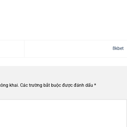
8kbet
công khai.
Các trường bắt buộc được đánh dấu
*