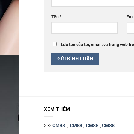
Tên
*
Ema
Lưu tên của tôi, email, và trang web tro
XEM THÊM
>>>
CM88
,
CM88
,
CM88
,
CM88
,