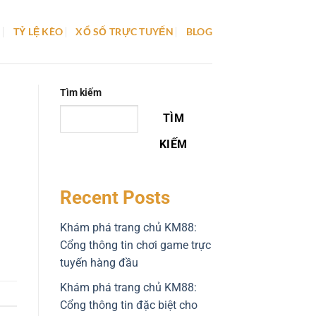
C
TỶ LỆ KÈO
XỔ SỐ TRỰC TUYẾN
BLOG
Tìm kiếm
TÌM
KIẾM
Recent Posts
Khám phá trang chủ KM88:
Cổng thông tin chơi game trực
tuyến hàng đầu
Khám phá trang chủ KM88:
Cổng thông tin đặc biệt cho