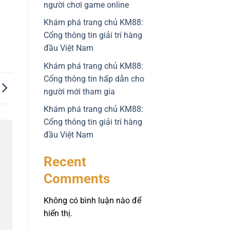
người chơi game online
Khám phá trang chủ KM88:
Cổng thông tin giải trí hàng
đầu Việt Nam
Khám phá trang chủ KM88:
Cổng thông tin hấp dẫn cho
người mới tham gia
Khám phá trang chủ KM88:
Cổng thông tin giải trí hàng
đầu Việt Nam
Recent
Comments
Không có bình luận nào để
hiển thị.